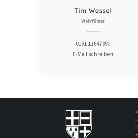
Tim Wessel
Wehrführer
0151 11647390
E-Mail schreiben
F
F
F
F