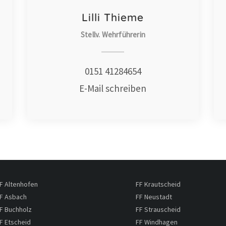
Lilli Thieme
Stellv. Wehrführerin
0151 41284654
E-Mail schreiben
F Altenhofen
FF Krautscheid
F Asbach
FF Neustadt
F Buchholz
FF Strauscheid
F Etscheid
FF Windhagen