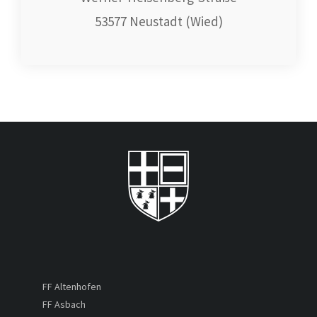
53577 Neustadt (Wied)
FF Altenhofen
FF Asbach