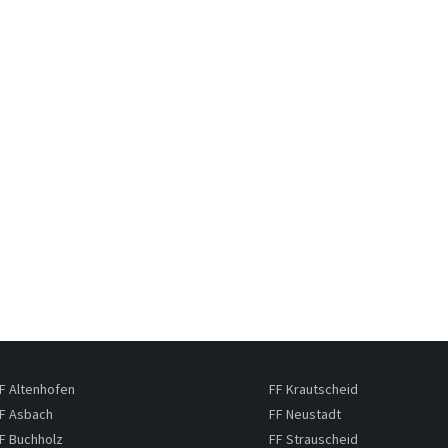
F Altenhofen
FF Krautscheid
F Asbach
FF Neustadt
F Buchholz
FF Strauscheid