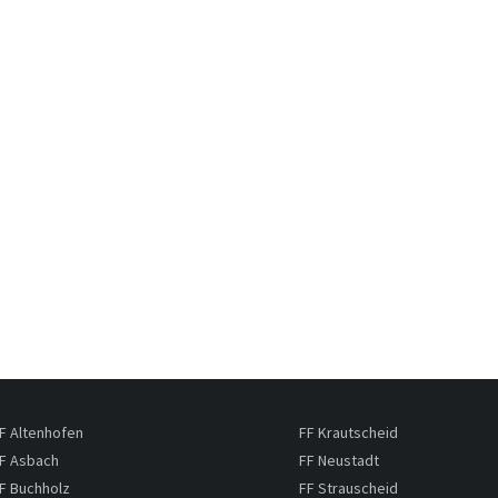
F Altenhofen
FF Krautscheid
F Asbach
FF Neustadt
F Buchholz
FF Strauscheid