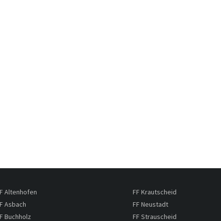
F Altenhofen
FF Krautscheid
F Asbach
FF Neustadt
F Buchholz
FF Strauscheid