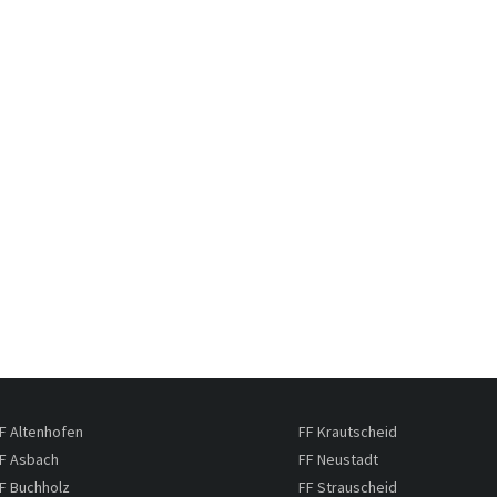
F Altenhofen
FF Krautscheid
F Asbach
FF Neustadt
F Buchholz
FF Strauscheid