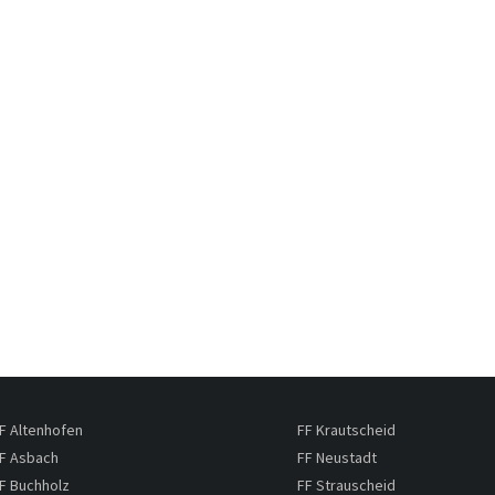
F Altenhofen
FF Krautscheid
F Asbach
FF Neustadt
F Buchholz
FF Strauscheid