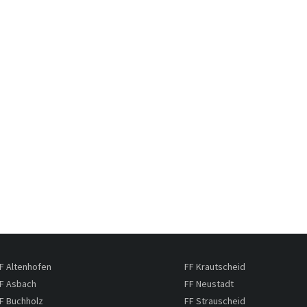
F Altenhofen
FF Krautscheid
F Asbach
FF Neustadt
F Buchholz
FF Strauscheid