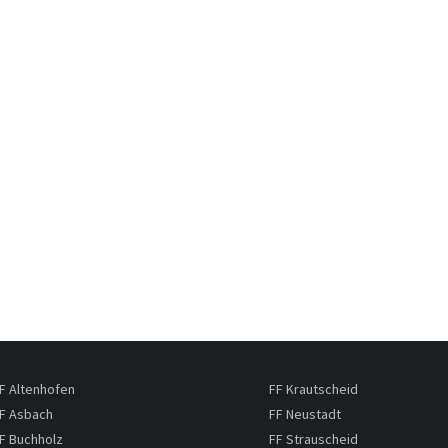
F Altenhofen
FF Krautscheid
F Asbach
FF Neustadt
F Buchholz
FF Strauscheid