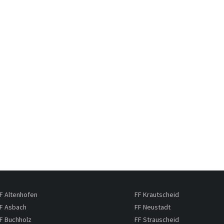
F Altenhofen
FF Krautscheid
F Asbach
FF Neustadt
F Buchholz
FF Strauscheid