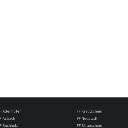
F Altenhofen
FF Krautscheid
F Asbach
FF Neustadt
F Buchholz
FF Strauscheid