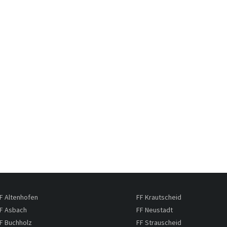
F Altenhofen
FF Krautscheid
F Asbach
FF Neustadt
F Buchholz
FF Strauscheid