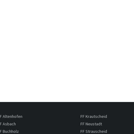
F Altenhofen
FF Krautscheid
F Asbach
FF Neustadt
F Buchholz
FF Strauscheid