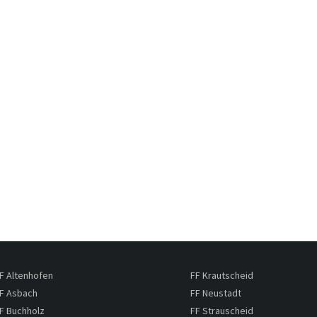
F Altenhofen
FF Krautscheid
F Asbach
FF Neustadt
F Buchholz
FF Strauscheid