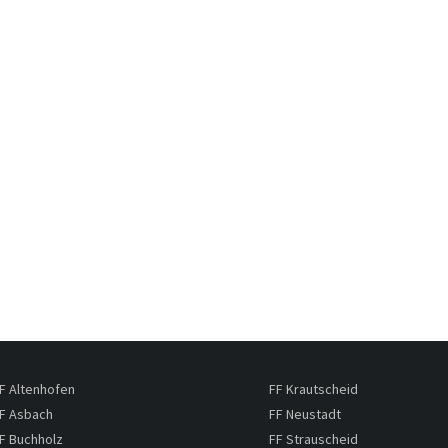
F Altenhofen
FF Krautscheid
F Asbach
FF Neustadt
F Buchholz
FF Strauscheid