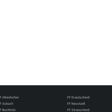
F Altenhofen
FF Krautscheid
F Asbach
FF Neustadt
F Buchholz
FF Strauscheid