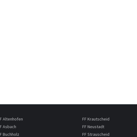
F Altenhofen
FF Krautscheid
F Asbach
FF Neustadt
F Buchholz
FF Strauscheid