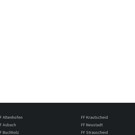
F Altenhofen
FF Krautscheid
F Asbach
FF Neustadt
F Buchholz
FF Strauscheid