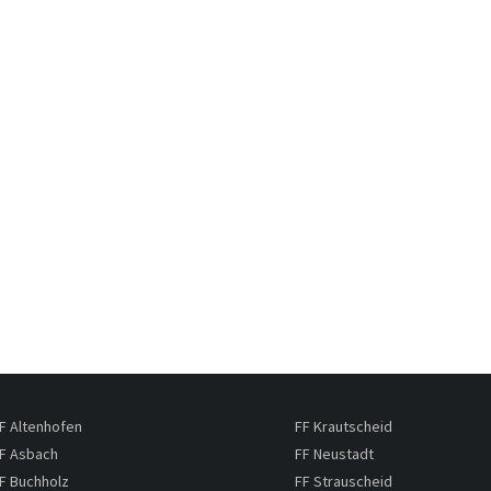
F Altenhofen
FF Krautscheid
F Asbach
FF Neustadt
F Buchholz
FF Strauscheid