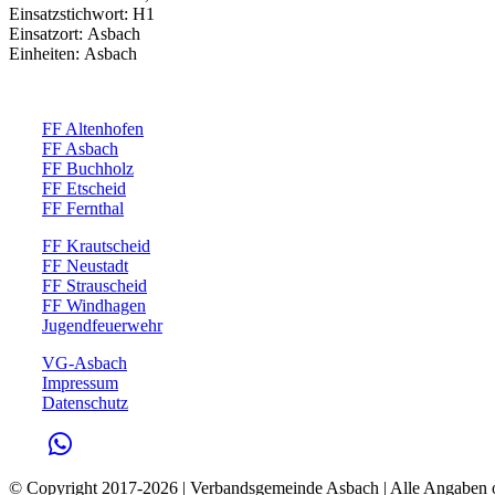
Einsatzstichwort: H1
Einsatzort: Asbach
Einheiten: Asbach
FF Altenhofen
FF Asbach
FF Buchholz
FF Etscheid
FF Fernthal
FF Krautscheid
FF Neustadt
FF Strauscheid
FF Windhagen
Jugendfeuerwehr
VG-Asbach
Impressum
Datenschutz
© Copyright 2017-
2026 | Verbandsgemeinde Asbach | Alle Angaben 