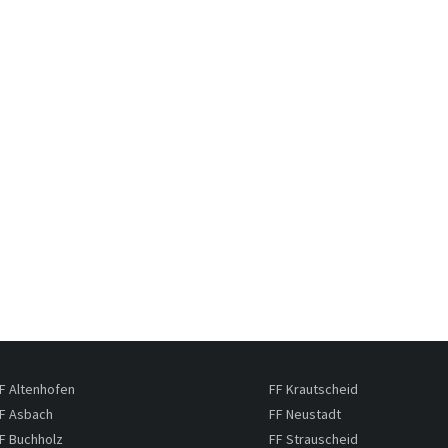
F Altenhofen
FF Krautscheid
F Asbach
FF Neustadt
F Buchholz
FF Strauscheid