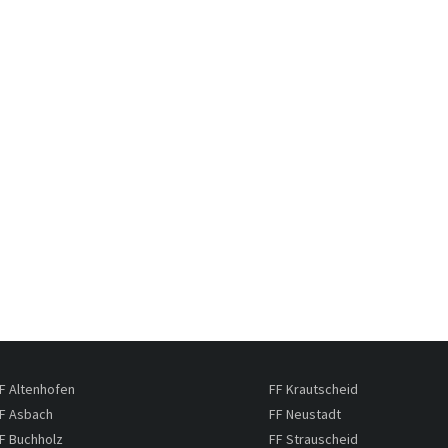
F Altenhofen
FF Krautscheid
F Asbach
FF Neustadt
F Buchholz
FF Strauscheid