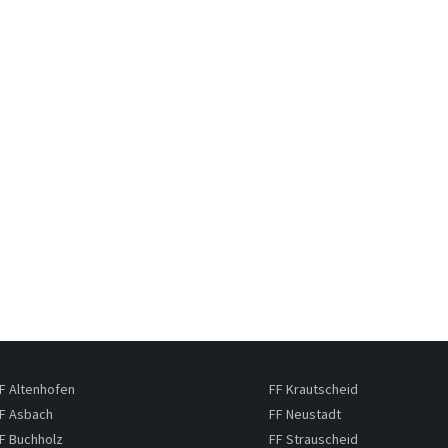
F Altenhofen
FF Krautscheid
F Asbach
FF Neustadt
F Buchholz
FF Strauscheid