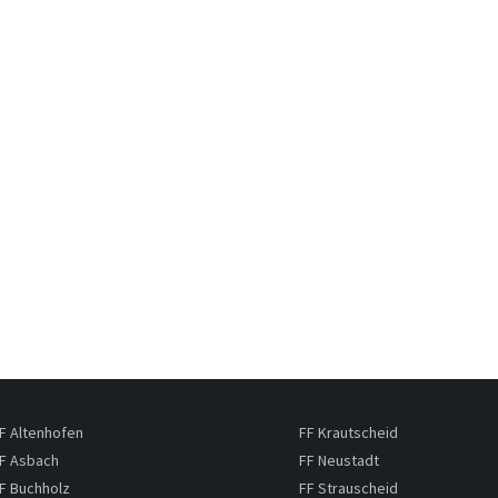
F Altenhofen
FF Krautscheid
F Asbach
FF Neustadt
F Buchholz
FF Strauscheid