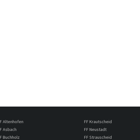
F Altenhofen
FF Krautscheid
F Asbach
FF Neustadt
F Buchholz
FF Strauscheid