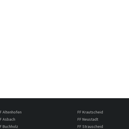
F Altenhofen
FF Krautscheid
F Asbach
FF Neustadt
F Buchholz
FF Strauscheid