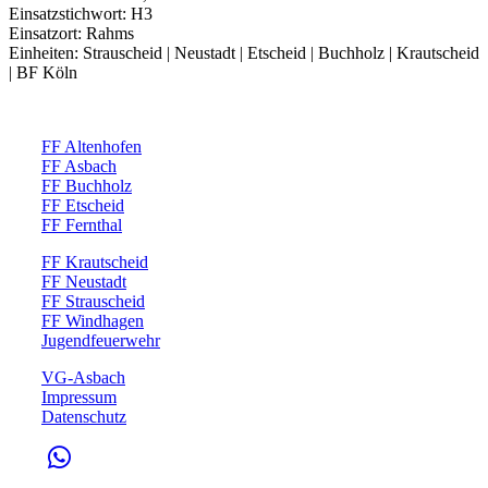
Einsatzstichwort: H3
Einsatzort: Rahms
Einheiten: Strauscheid | Neustadt | Etscheid | Buchholz | Krautscheid
| BF Köln
FF Altenhofen
FF Asbach
FF Buchholz
FF Etscheid
FF Fernthal
FF Krautscheid
FF Neustadt
FF Strauscheid
FF Windhagen
Jugendfeuerwehr
VG-Asbach
Impressum
Datenschutz