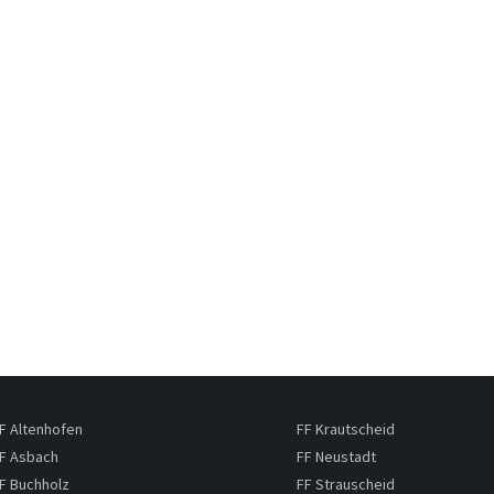
F Altenhofen
FF Krautscheid
F Asbach
FF Neustadt
F Buchholz
FF Strauscheid