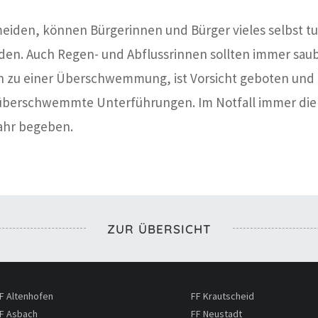
iden, können Bürgerinnen und Bürger vieles selbst tu
erden. Auch Regen- und Abflussrinnen sollten immer sa
 zu einer Überschwemmung, ist Vorsicht geboten und g
ür überschwemmte Unterführungen. Im Notfall immer di
fahr begeben.
ZUR ÜBERSICHT
F Altenhofen
FF Krautscheid
F Asbach
FF Neustadt