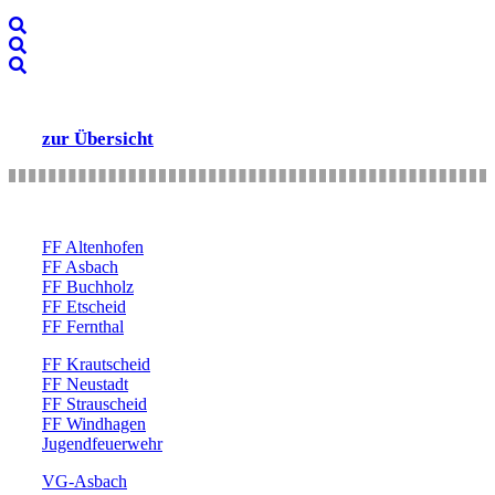
zur Übersicht
FF Altenhofen
FF Asbach
FF Buchholz
FF Etscheid
FF Fernthal
FF Krautscheid
FF Neustadt
FF Strauscheid
FF Windhagen
Jugendfeuerwehr
VG-Asbach