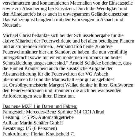
verschmutzten und kontaminierten Materialien von der Einsatzstelle
sowie zur Absicherung bei Einsätzen. Durch die Wendigkeit und
den Allradantrieb ist es auch in unwegsamem Gelände einsetzbar.
Das Fahrzeug ist baugleich mit den Fahrzeugen in Asbach und
Neustadt.
Michael Christ bedankte sich bei der Schlüsselübergabe für die
aktive Mitarbeit der Feuerwehrleute und bei allen beteiligten Planern
und ausführenden Firmen. „Wir sind froh heute 26 aktive
Feuerwehrmänner hier am Standort zu haben, die nun vernünftig
untergebracht sowie mit einem modernen Fuhrpark und bester
Schutzkleidung ausgestattet sind.“ Arnold Schücke berichtete, dass
die Einheit Krautscheid auch die zusätzliche Aufgabe der
Absturzsicherung für die Feuerwehren der VG Asbach
übernommen hat und die Mannschaft sehr gut ausgebildet
ist. Ortsbürgermeisterin Margret Wallau dankte in ihren Grußworten
den Feuerwehrfrauen und -männern die auch bei wachsenden
Anforderungen stets ihren Dienst tun.
Das neue MZF 1 in Daten und Fakten:
Fahrgestell: Mercedes-Benz Sprinter 314 CDI Allrad
Leistung: 145 PS, Automatikgetriebe
Aufbau: Martin Schäfer GmbH
Besatzung: 1/5 (6 Personen)
Funkrufname: Florian Krautscheid 71